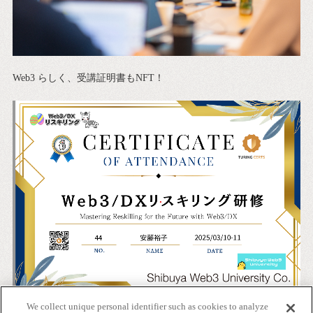
Web3
らしく、受講証明書も
NFT
！
We collect unique personal identifier such as cookies to analyze