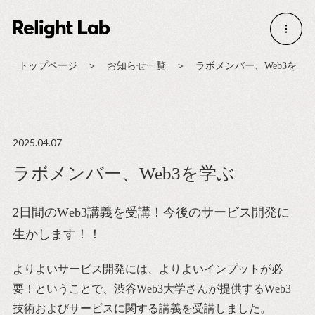
Home
Login/Sign up
Concept
Service
Member
トップページ
お知らせ一覧
ラボメンバー、Web3を学
News
Contact
2025.04.07
ラボメンバー、Web3を学ぶ
2
日間のW
eb3
講義を受講！今後のサービス開発に
生かします！！
よりよいサービス開発には、よりよいインプットが必
要！ということで、渋谷W
eb3
大学さんが提供するW
eb3
技術およびサービスに関する講義を受講しました。