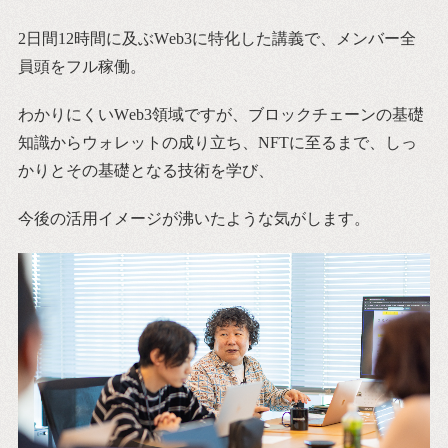
2
日間
12
時間に及ぶW
eb3
に特化した講義で、メンバー全
員頭をフル稼働。
わかりにくいW
eb3
領域ですが、ブロックチェーンの基礎
知識からウォレットの成り立ち、
NFT
に至るまで、しっ
かりとその基礎となる技術を学び、
今後の活用イメージが沸いたような気がします。