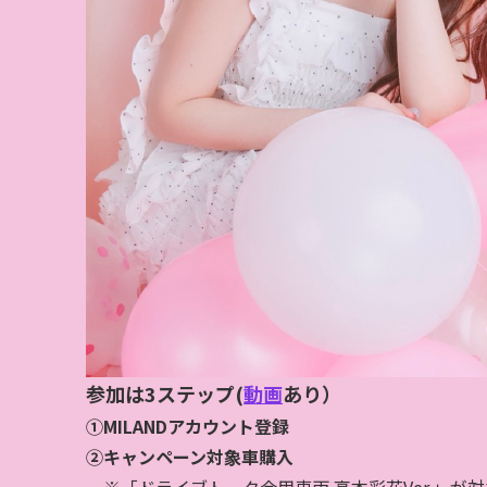
参加は3ステップ​(
動画
あり）
①MILANDアカウント登録​
②キャンペーン対象車購入​
※「ドライブトーク会用車両 高本彩花Ver.」が