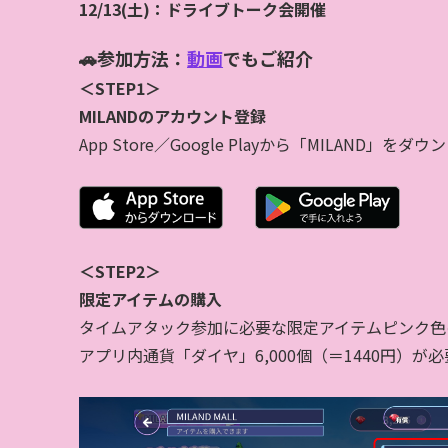
12/13(土)：ドライブトーク会開催
🚗
参加方法：
動画
でもご紹介
＜STEP1＞
MILAND
のアカウント登録
App Store
／
Google Play
から「
MILAND
」をダウン
＜STEP2＞
限定アイテムの購入
タイムアタック参加に必要な限定アイテムピンク色
アプリ内通貨「ダイヤ」6,000個（＝1440円）が